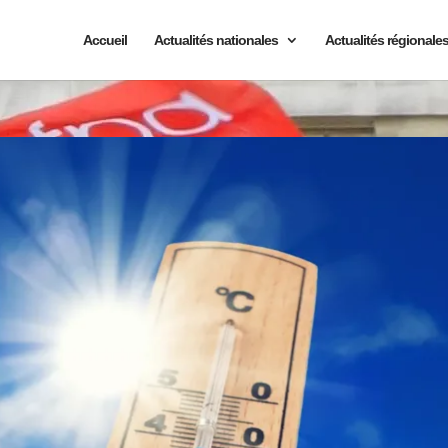
Accueil
Actualités nationales
Actualités régionale