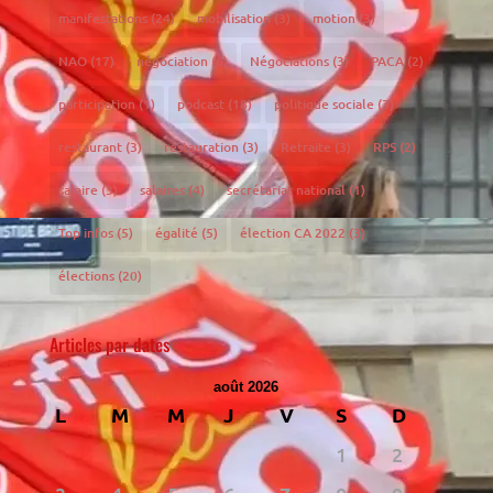
manifestations
(24)
mobilisation
(3)
motion
(3)
NAO
(17)
négociation
(6)
Négociations
(3)
PACA
(2)
participation
(1)
podcast
(18)
politique sociale
(3)
restaurant
(3)
restauration
(3)
Retraite
(3)
RPS
(2)
salaire
(3)
salaires
(4)
secrétariat national
(1)
Top infos
(5)
égalité
(5)
élection CA 2022
(3)
élections
(20)
Articles par dates
août 2026
L
M
M
J
V
S
D
1
2