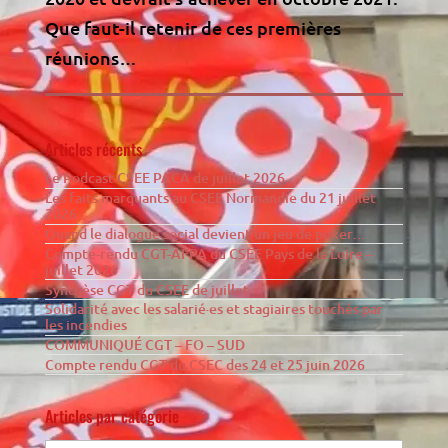
Que faut-il retenir de ces premières
réunions…
Articles récents
Le Podcast CSEE PACA de juillet 2026
Les faits marquants au CSEE Normandie du 21 juillet
2026
Quand le dialogue social devient un jeu de poker…
Compte-rendu CGT-AFPA du CSEE Pays de la Loire –
juillet 2026
Synthèse CGT du CSEE de juillet
Solidarité avec les salarié·es et stagiaires touchés par
les incendies
COMMUNIQUÉ CGT – FO – SUD
Compte rendu CGT du CSEC des 24 et 25 juin 2026
Articles par catégorie