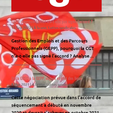
GEPP, pourquoi la CGT n’a-t-elle pas signé l’accord ?
13 Sep 2022
|
À la une
,
Luttes syndicales
Gestion des Emplois et des Parcours
Professionnels (GEPP), pourquoi la CGT
n’a-t-elle pas signé l’accord ? Analyse…
De la GPEC à la GEPP, enjeux et état des lieux
8 Mar 2021
|
À la une
,
Luttes syndicales
Cette négociation prévue dans l’accord de
séquencement a débuté en novembre
2020 et devrait s’achever en octobre 2021.