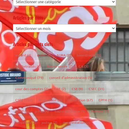
Articles par mois
Articles par mots clefs
accord
(3)
audio
(4)
AURA
(2)
bimestrielle
(1)
BN Retraités
(6)
Bonne année
(2)
CA
(3)
Communiqué
(79)
conseil d'administration
(5)
cour des comptes
(2)
CRE
(2)
CSE
(9)
CSEC
(31)
CSEE
(157)
declaration
(5)
déclaration
(67)
EPFH
(1)
GEPP
(2)
grève
(4)
hauts-de-france
(9)
Humeur
(1)
inégalités
(2)
justice
(2)
manifestation
(2)