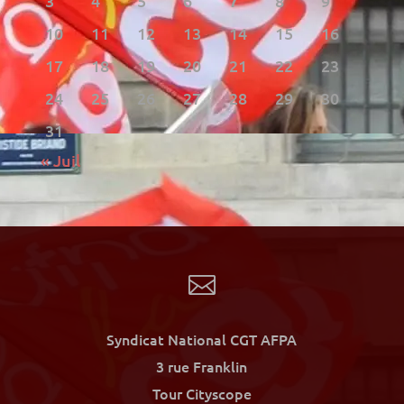
3
4
5
6
7
8
9
10
11
12
13
14
15
16
17
18
19
20
21
22
23
24
25
26
27
28
29
30
31
« Juil

Syndicat National CGT AFPA
3 rue Franklin
Tour Cityscope