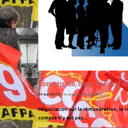
Rémunération, temps de travail e
24 Sep 2021
|
À la une
,
Luttes syndicales
Négociation sur la rémunération, le t
compte n’y est pas…