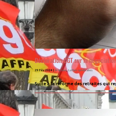
Déclaration CGT sur la négociatio
29 Fév 2024
|
À la une
,
Luttes syndicales
Suite à la réforme des retraites qui r