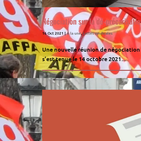
Négociation sur la dé-précarisati
16 Oct 2021
|
À la une
,
Luttes syndicales
Une nouvelle réunion de négociation s
s’est tenue le 14 octobre 2021…