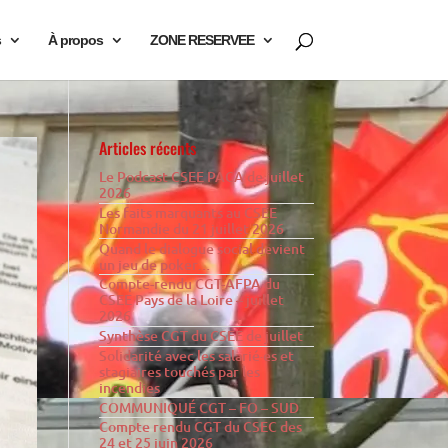
s
À propos
ZONE RESERVEE
Articles récents
Le Podcast CSEE PACA de juillet
2026
Les faits marquants au CSEE
Normandie du 21 juillet 2026
Quand le dialogue social devient
un jeu de poker…
Compte-rendu CGT-AFPA du
CSEE Pays de la Loire – juillet
2026
Synthèse CGT du CSEE de juillet
Solidarité avec les salarié·es et
stagiaires touchés par les
incendies
COMMUNIQUÉ CGT – FO – SUD
Compte rendu CGT du CSEC des
24 et 25 juin 2026