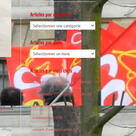
Articles par catégorie
Articles par mois
Articles par mots clefs
accord
(3)
audio
(4)
AURA
(2)
bimestrielle
(1)
BN Retraités
(6)
Bonne année
(2)
CA
(3)
Communiqué
(79)
conseil d'administration
(5)