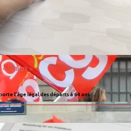
n « Séniors »
eporte l’âge légal des départs à 64 ans …