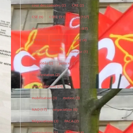
cour des comptes
(2)
CRE
(2)
CSE
(9)
CSEC
(31)
CSEE
(157)
declaration
(5)
déclaration
(67)
EPFH
(1)
GEPP
(2)
grève
(4)
hauts-de-france
(9)
Humeur
(1)
inégalités
(2)
justice
(2)
manifestation
(2)
manifestations
(24)
mobilisation
(3)
motion
(3)
NAO
(17)
négociation
(6)
Négociations
(3)
PACA
(2)
participation
(1)
podcast
(18)