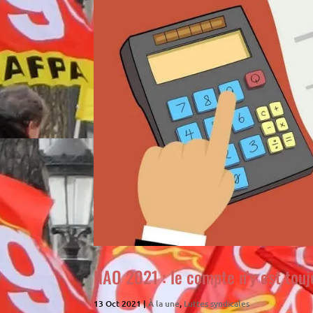
NAO 2021 : le compte n’y est touj
13 Oct 2021
|
À la une
,
Luttes syndicales