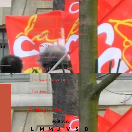
politique sociale
(3)
restaurant
(3)
restauration
(3)
Retraite
(3)
RPS
(2)
salaire
(3)
fpa
salaires
(4)
secrétariat national
(1)
Top infos
(5)
égalité
(5)
élection CA 2022
(3)
élections
(20)
Articles par dates
août 2026
L
M
M
J
V
S
D