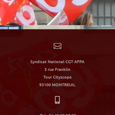
31
« Juil

Syndicat National CGT AFPA
3 rue Franklin
Tour Cityscope
93100 MONTREUIL
