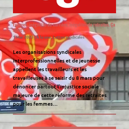
Femmes, inégalités de carrière, inégalités de retraites. Ça
suffit !
1 Mar 2023
|
À la une
,
Luttes syndicales
Les organisations syndicales
interprofessionnelles et de jeunesse
appellent les travailleurs et les
travailleuses à se saisir du 8 mars pour
dénoncer partout l’injustice sociale
majeure de cette réforme des retraites
pour les femmes…