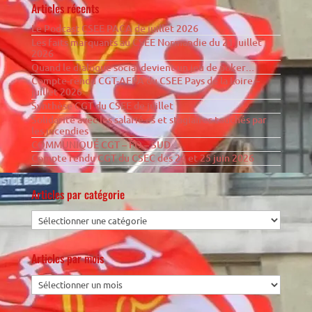
Articles récents
Le Podcast CSEE PACA de juillet 2026
Les faits marquants au CSEE Normandie du 21 juillet
2026
Quand le dialogue social devient un jeu de poker…
Compte-rendu CGT-AFPA du CSEE Pays de la Loire –
juillet 2026
Synthèse CGT du CSEE de juillet
Solidarité avec les salarié·es et stagiaires touchés par
les incendies
COMMUNIQUÉ CGT – FO – SUD
Compte rendu CGT du CSEC des 24 et 25 juin 2026
Articles par catégorie
Articles par mois