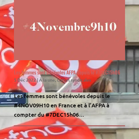
Les femmes sont bénévoles AFPA depuis le #7DEC15h06
5 Déc 2022
|
À la une
,
Luttes syndicales
Les femmes sont bénévoles depuis le
#4NOV09H10 en France et à l’AFPA à
compter du #7DEC15h06…