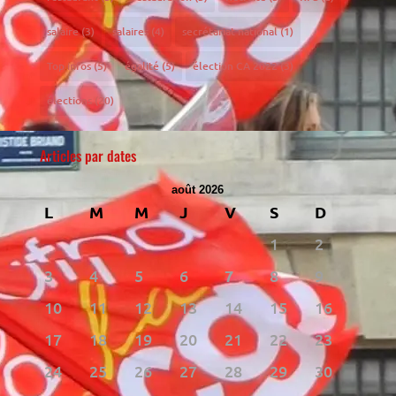
salaire
(3)
salaires
(4)
secrétariat national
(1)
Top infos
(5)
égalité
(5)
élection CA 2022
(3)
élections
(20)
Articles par dates
août 2026
L
M
M
J
V
S
D
1
2
3
4
5
6
7
8
9
10
11
12
13
14
15
16
17
18
19
20
21
22
23
24
25
26
27
28
29
30