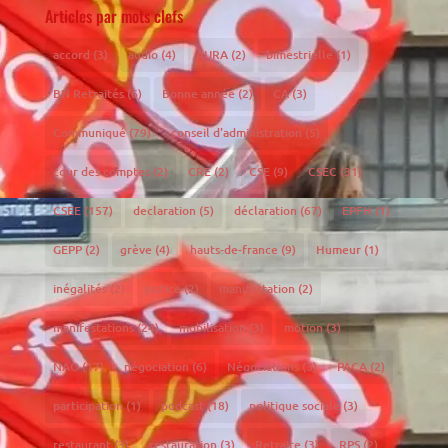
Articles par mots clefs
accord
(3)
audio
(4)
AURA
(2)
bimestrielle
(1)
BN Retraités
(6)
Bonne année
(2)
CA
(3)
Communiqué
(79)
conseil d'administration
(5)
cour des comptes
(2)
CRE
(2)
CSE
(9)
CSEC
(31)
CSEE
(157)
declaration
(5)
déclaration
(67)
EPFH
(1)
GEPP
(2)
grève
(4)
hauts-de-france
(9)
Humeur
(1)
inégalités
(2)
justice
(2)
manifestation
(2)
manifestations
(24)
mobilisation
(3)
motion
(3)
NAO
(17)
négociation
(6)
Négociations
(3)
PACA
(2)
participation
(1)
podcast
(18)
politique sociale
(3)
restaurant
(3)
restauration
(3)
Retraite
(3)
RPS
(2)