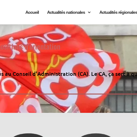
Accueil
Actualités nationales
Actualités régionale
positions d’orientation
s au Conseil d’Administration (CA). Le CA, ça sert à qu