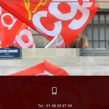

Tel : 01 48 59 87 09