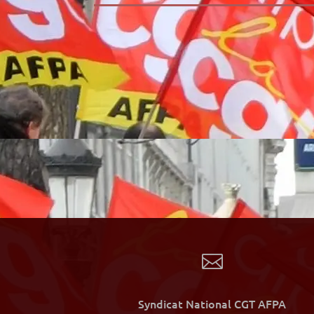

Syndicat National CGT AFPA