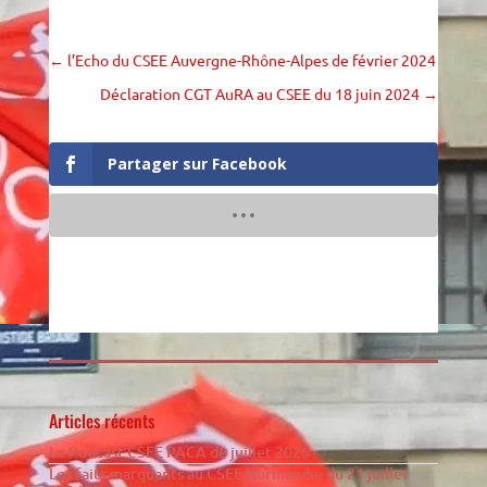
←
l’Echo du CSEE Auvergne-Rhône-Alpes de février 2024
Déclaration CGT AuRA au CSEE du 18 juin 2024
→
Partager sur Facebook
Articles récents
Le Podcast CSEE PACA de juillet 2026
Les faits marquants au CSEE Normandie du 21 juillet