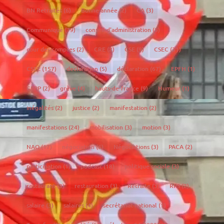
BN Retraités
(6)
Bonne année
(2)
CA
(3)
Communiqué
(79)
conseil d'administration
(5)
cour des comptes
(2)
CRE
(2)
CSE
(9)
CSEC
(31)
CSEE
(157)
declaration
(5)
déclaration
(67)
EPFH
(1)
GEPP
(2)
grève
(4)
hauts-de-france
(9)
Humeur
(1)
inégalités
(2)
justice
(2)
manifestation
(2)
manifestations
(24)
mobilisation
(3)
motion
(3)
NAO
(17)
négociation
(6)
Négociations
(3)
PACA
(2)
participation
(1)
podcast
(18)
politique sociale
(3)
restaurant
(3)
restauration
(3)
Retraite
(3)
RPS
(2)
salaire
(3)
salaires
(4)
secrétariat national
(1)