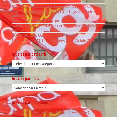
2026
Quand le dialogue social devient un jeu de poker…
Compte-rendu CGT-AFPA du CSEE Pays de la Loire –
juillet 2026
Synthèse CGT du CSEE de juillet
Solidarité avec les salarié·es et stagiaires touchés par
les incendies
COMMUNIQUÉ CGT – FO – SUD
Compte rendu CGT du CSEC des 24 et 25 juin 2026
Articles par catégorie
Articles par mois
Articles par mots clefs
accord
(3)
audio
(4)
AURA
(2)
bimestrielle
(1)