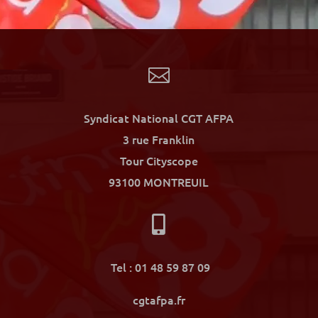

Syndicat National CGT AFPA
3 rue Franklin
Tour Cityscope
93100 MONTREUIL

Tel : 01 48 59 87 09
cgtafpa.fr