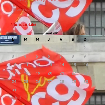
Top infos
(5)
égalité
(5)
élection CA 2022
(3)
élections
(20)
Articles par dates
août 2026
L
M
M
J
V
S
D
1
2
3
4
5
6
7
8
9
10
11
12
13
14
15
16
17
18
19
20
21
22
23
24
25
26
27
28
29
30
31
« Juil