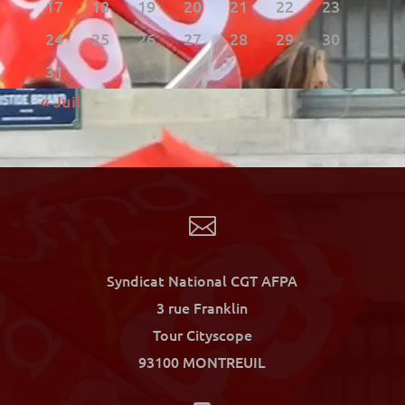
17
18
19
20
21
22
23
24
25
26
27
28
29
30
31
« Juil

Syndicat National CGT AFPA
3 rue Franklin
Tour Cityscope
93100 MONTREUIL