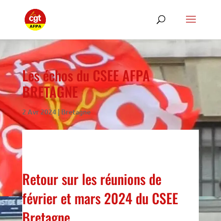
Les échos du CSEE AFPA
BRETAGNE
2 Avr 2024
|
Bretagne
Retour sur les réunions de
février et mars 2024 du CSEE
Bretagne...