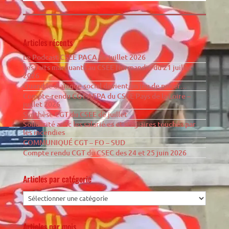
Articles récents
Le Podcast CSEE PACA de juillet 2026
Les faits marquants au CSEE Normandie du 21 juillet
2026
Quand le dialogue social devient un jeu de poker…
Compte-rendu CGT-AFPA du CSEE Pays de la Loire –
juillet 2026
Synthèse CGT du CSEE de juillet
Solidarité avec les salarié·es et stagiaires touchés par
les incendies
COMMUNIQUÉ CGT – FO – SUD
Compte rendu CGT du CSEC des 24 et 25 juin 2026
Articles par catégorie
Articles par mois