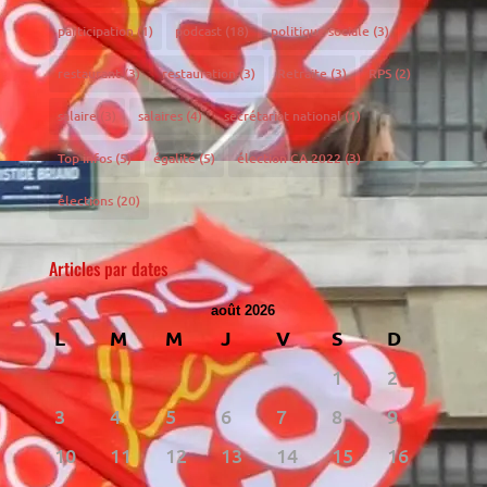
participation
(1)
podcast
(18)
politique sociale
(3)
restaurant
(3)
restauration
(3)
Retraite
(3)
RPS
(2)
salaire
(3)
salaires
(4)
secrétariat national
(1)
Top infos
(5)
égalité
(5)
élection CA 2022
(3)
élections
(20)
Articles par dates
août 2026
L
M
M
J
V
S
D
1
2
3
4
5
6
7
8
9
10
11
12
13
14
15
16