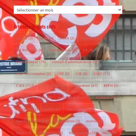
Articles par mots clefs
accord
(3)
audio
(4)
AURA
(2)
bimestrielle
(1)
BN Retraités
(6)
Bonne année
(2)
CA
(3)
Communiqué
(79)
conseil d'administration
(5)
cour des comptes
(2)
CRE
(2)
CSE
(9)
CSEC
(31)
CSEE
(157)
declaration
(5)
déclaration
(67)
EPFH
(1)
GEPP
(2)
grève
(4)
hauts-de-france
(9)
Humeur
(1)
inégalités
(2)
justice
(2)
manifestation
(2)
manifestations
(24)
mobilisation
(3)
motion
(3)
NAO
(17)
négociation
(6)
Négociations
(3)
PACA
(2)