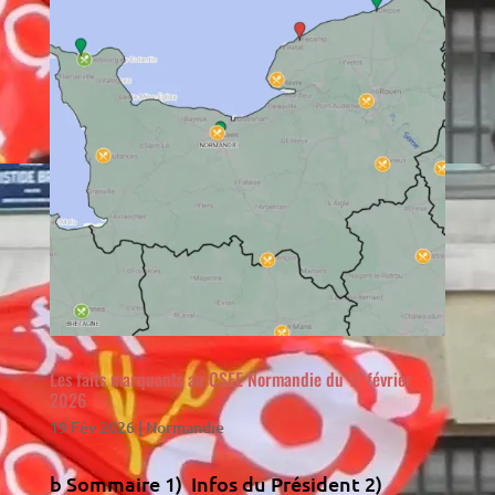
Les faits marquants au CSEE Normandie du 17 février
2026
19 Fév 2026
|
Normandie
b Sommaire 1) Infos du Président 2)