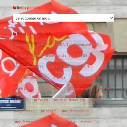
Articles par mois
Articles par mots clefs
accord
(3)
audio
(4)
AURA
(2)
bimestrielle
(1)
BN Retraités
(6)
Bonne année
(2)
CA
(3)
Communiqué
(79)
conseil d'administration
(5)
cour des comptes
(2)
CRE
(2)
CSE
(9)
CSEC
(31)
CSEE
(157)
declaration
(5)
déclaration
(67)
EPFH
(1)
GEPP
(2)
grève
(4)
hauts-de-france
(9)
Humeur
(1)
inégalités
(2)
justice
(2)
manifestation
(2)
manifestations
(24)
mobilisation
(3)
motion
(3)