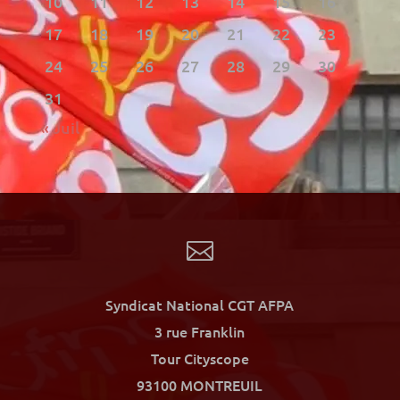
10
11
12
13
14
15
16
17
18
19
20
21
22
23
24
25
26
27
28
29
30
31
« Juil

Syndicat National CGT AFPA
3 rue Franklin
Tour Cityscope
93100 MONTREUIL