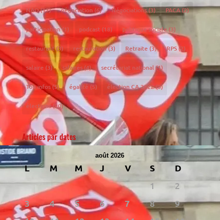
NAO
(17)
négociation
(6)
Négociations
(3)
PACA
(2)
participation
(1)
podcast
(18)
politique sociale
(3)
restaurant
(3)
restauration
(3)
Retraite
(3)
RPS
(2)
salaire
(3)
salaires
(4)
secrétariat national
(1)
Top infos
(5)
égalité
(5)
élection CA 2022
(3)
élections
(20)
Articles par dates
août 2026
L
M
M
J
V
S
D
1
2
3
4
5
6
7
8
9