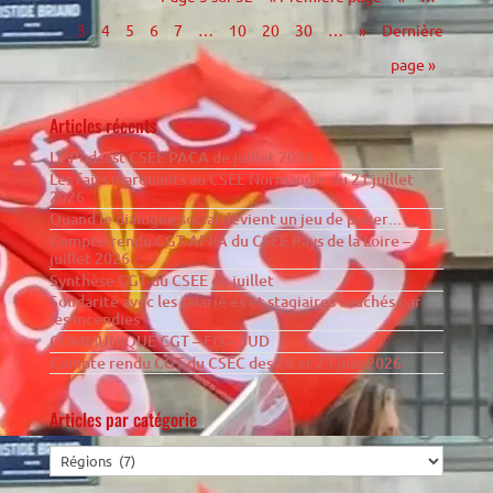
3
4
5
6
7
…
10
20
30
…
»
Dernière
page »
Articles récents
Le Podcast CSEE PACA de juillet 2026
Les faits marquants au CSEE Normandie du 21 juillet
2026
Quand le dialogue social devient un jeu de poker…
Compte-rendu CGT-AFPA du CSEE Pays de la Loire –
juillet 2026
Synthèse CGT du CSEE de juillet
Solidarité avec les salarié·es et stagiaires touchés par
les incendies
COMMUNIQUÉ CGT – FO – SUD
Compte rendu CGT du CSEC des 24 et 25 juin 2026
Articles par catégorie