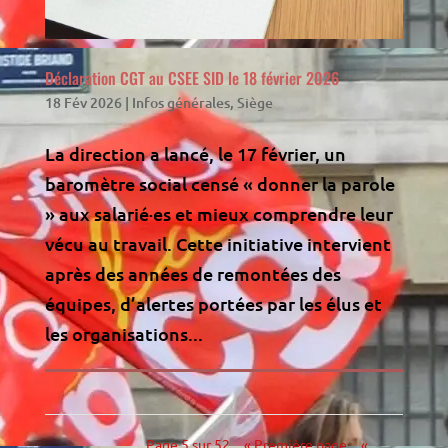
Déclaration CGT au CSEE SID le 18 février 2026
18 Fév 2026
|
Infos générales
,
Siège
La direction a lancé, le 17 février, un
baromètre social censé « donner la parole
» aux salarié·es et mieux comprendre leur
vécu au travail. Cette initiative intervient
après des années de remontées des
équipes, d’alertes portées par les élus et
les organisations...
Page 5 sur 52
« Première page
«
…