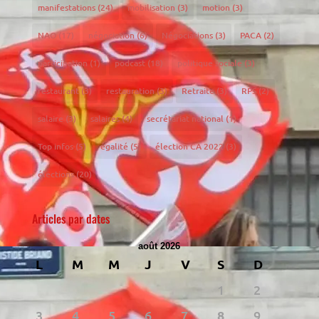
manifestations
(24)
mobilisation
(3)
motion
(3)
NAO
(17)
négociation
(6)
Négociations
(3)
PACA
(2)
participation
(1)
podcast
(18)
politique sociale
(3)
restaurant
(3)
restauration
(3)
Retraite
(3)
RPS
(2)
salaire
(3)
salaires
(4)
secrétariat national
(1)
Top infos
(5)
égalité
(5)
élection CA 2022
(3)
élections
(20)
Articles par dates
août 2026
L
M
M
J
V
S
D
1
2
3
4
5
6
7
8
9