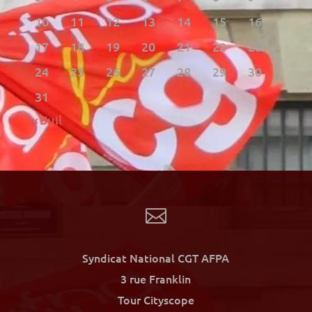
10
11
12
13
14
15
16
17
18
19
20
21
22
23
24
25
26
27
28
29
30
31
« Juil

Syndicat National CGT AFPA
3 rue Franklin
Tour Cityscope