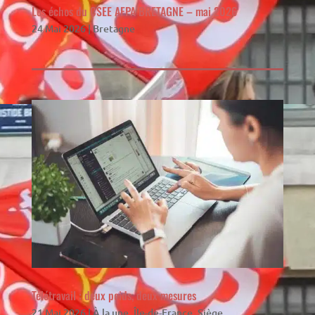
Les échos du CSEE AFPA BRETAGNE – mai 2026
24 Mai 2026
|
Bretagne
Télétravail : deux poids, deux mesures
21 Mai 2026
|
À la une
,
Île-de-France
,
Siège