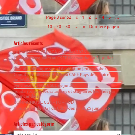
Page 3 sur 52
«
1
2
3
4
5
…
10
20
30
…
»
Dernière page »
Articles récents
Le Podcast CSEE PACA de juillet 2026
Les faits marquants au CSEE Normandie du 21 juillet
2026
Quand le dialogue social devient un jeu de poker…
Compte-rendu CGT-AFPA du CSEE Pays de la Loire –
juillet 2026
Synthèse CGT du CSEE de juillet
Solidarité avec les salarié·es et stagiaires touchés par
les incendies
COMMUNIQUÉ CGT – FO – SUD
Compte rendu CGT du CSEC des 24 et 25 juin 2026
Articles par catégorie