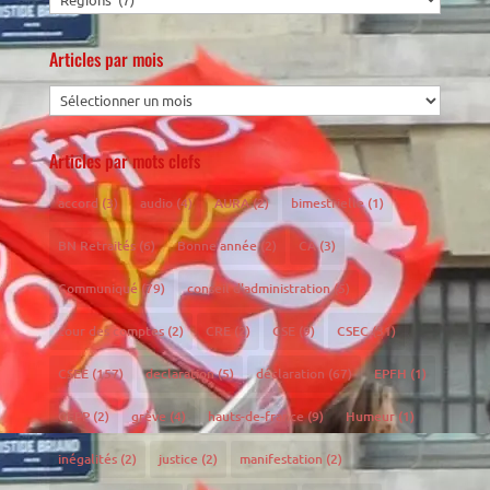
Articles par mois
Articles par mots clefs
accord
(3)
audio
(4)
AURA
(2)
bimestrielle
(1)
BN Retraités
(6)
Bonne année
(2)
CA
(3)
Communiqué
(79)
conseil d'administration
(5)
cour des comptes
(2)
CRE
(2)
CSE
(9)
CSEC
(31)
CSEE
(157)
declaration
(5)
déclaration
(67)
EPFH
(1)
GEPP
(2)
grève
(4)
hauts-de-france
(9)
Humeur
(1)
inégalités
(2)
justice
(2)
manifestation
(2)