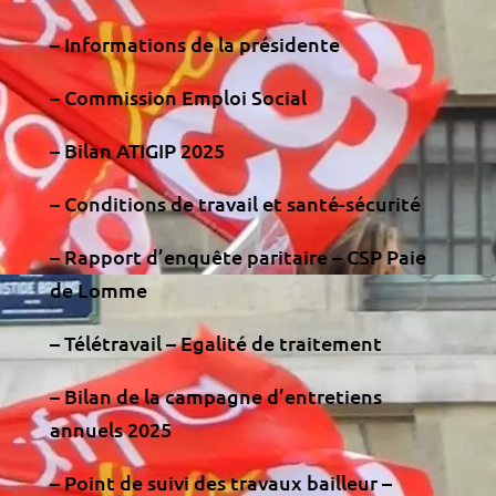
– Informations de la présidente
– Commission Emploi Social
– Bilan ATIGIP 2025
– Conditions de travail et santé-sécurité
– Rapport d’enquête paritaire – CSP Paie
de Lomme
– Télétravail – Egalité de traitement
– Bilan de la campagne d’entretiens
annuels 2025
– Point de suivi des travaux bailleur –