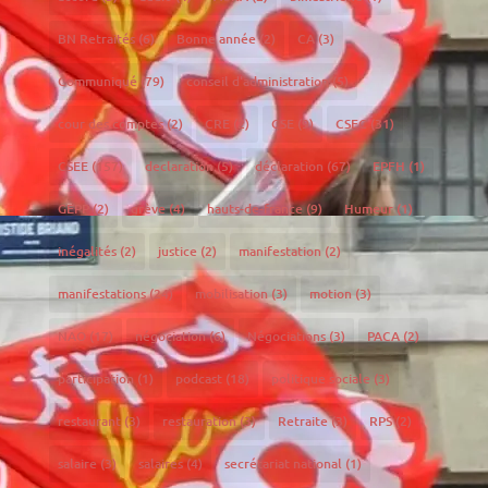
BN Retraités
(6)
Bonne année
(2)
CA
(3)
Communiqué
(79)
conseil d'administration
(5)
cour des comptes
(2)
CRE
(2)
CSE
(9)
CSEC
(31)
CSEE
(157)
declaration
(5)
déclaration
(67)
EPFH
(1)
GEPP
(2)
grève
(4)
hauts-de-france
(9)
Humeur
(1)
inégalités
(2)
justice
(2)
manifestation
(2)
manifestations
(24)
mobilisation
(3)
motion
(3)
NAO
(17)
négociation
(6)
Négociations
(3)
PACA
(2)
participation
(1)
podcast
(18)
politique sociale
(3)
restaurant
(3)
restauration
(3)
Retraite
(3)
RPS
(2)
salaire
(3)
salaires
(4)
secrétariat national
(1)