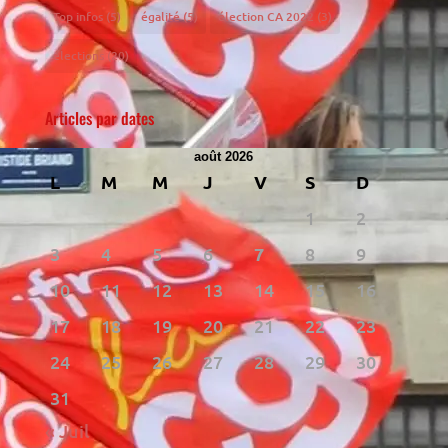
Top infos
(5)
égalité
(5)
élection CA 2022
(3)
élections
(20)
Articles par dates
août 2026
L
M
M
J
V
S
D
1
2
3
4
5
6
7
8
9
10
11
12
13
14
15
16
17
18
19
20
21
22
23
24
25
26
27
28
29
30
31
« Juil