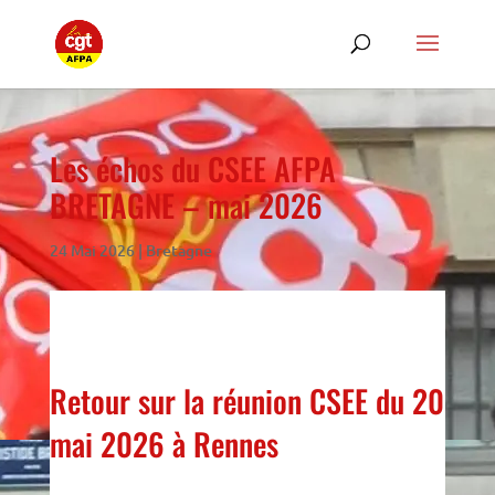
Les échos du CSEE AFPA
BRETAGNE – mai 2026
24 Mai 2026
|
Bretagne
Retour sur la réunion CSEE du 20
mai 2026 à Rennes