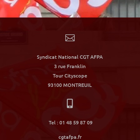

Syndicat National CGT AFPA
3 rue Franklin
Tour Cityscope
93100 MONTREUIL

Tel : 01 48 59 87 09
cgtafpa.fr