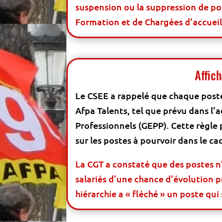
suspension ou la suppression de pos
Formation et de Chargées d’accueil
Affic
Le CSEE a rappelé que chaque poste
Afpa Talents, tel que prévu dans l’
Professionnels (GEPP). Cette règle p
sur les postes à pourvoir dans le c
La CGT a constaté que des postes n’
salariés d’une chance d’évolution p
hiérarchie a « fléché » un poste qu