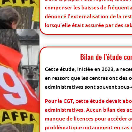
compenser les baisses de fréquenta
dénoncé l’externalisation de la re
lorsqu’elle était assurée par des sal
Bilan de l’étude c
Cette étude, initiée en 2023, a rece
en ressort que les centres ont des 
administratives sont souvent sous-
Pour la CGT, cette étude devait abo
administratives. Aucun bilan des a
manque de licences pour accéder au
problématique notamment en cas de