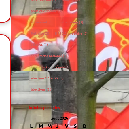
politique sociale
(3)
restaurant
(3)
restauration
(3)
Retraite
(3)
RPS
(2)
salaire
(3)
salaires
(4)
secrétariat national
(1)
Top infos
(5)
égalité
(5)
élection CA 2022
(3)
élections
(20)
Articles par dates
août 2026
L
M
M
J
V
S
D