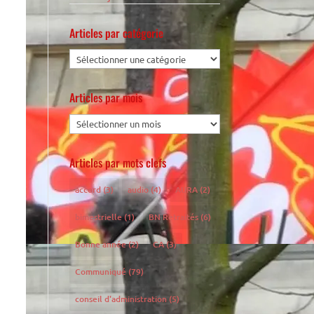
Articles par catégorie
Articles par mois
Articles par mots clefs
accord
(3)
audio
(4)
AURA
(2)
bimestrielle
(1)
BN Retraités
(6)
Bonne année
(2)
CA
(3)
Communiqué
(79)
conseil d'administration
(5)