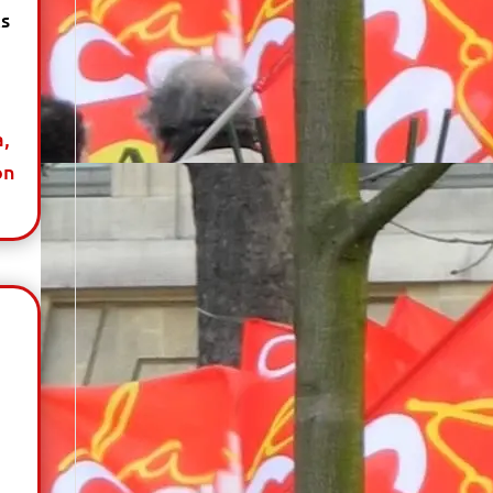
ts
a,
on