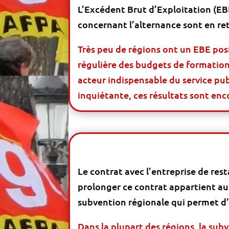
L’Excédent Brut d’Exploitation (EBE
concernant l’alternance sont en ret
Très peu de régions ont un EBE posi
régulière des budgets de formation,
acteur indispensable du service pub
inquiétante, ces résultats sont en
Le contrat avec l’entreprise de res
prolonger ce contrat appartient au
subvention régionale qui permet d’é
Dans la plupart des régions, la subv