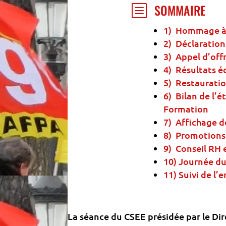
SOMMAIRE
b
1) Hommage à 
2) Déclaratio
3) Appel d’off
4) Résultats 
5) Restaurati
6) Bilan de l’
Formation
7) Affichage d
8) Promotions
9) Conseil RH 
10) Journée du
11) Suivi de l’
La séance du CSEE présidée par le Dir