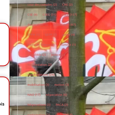
cour des comptes
(2)
CRE
(2)
CSE
(9)
CSEC
(31)
CSEE
(157)
declaration
(5)
déclaration
(67)
EPFH
(1)
GEPP
(2)
grève
(4)
hauts-de-france
(9)
Humeur
(1)
inégalités
(2)
justice
(2)
manifestation
(2)
manifestations
(24)
mobilisation
(3)
motion
(3)
NAO
(17)
négociation
(6)
ois
Négociations
(3)
PACA
(2)
participation
(1)
podcast
(18)