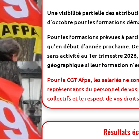
Une visibilité partielle des attribu
d’octobre pour les formations déma
Pour les formations prévues à partir
qu’en début d’année prochaine. Des
sans activité au 1er trimestre 2026
géographique si leur formation n’e
Pour la CGT Afpa, les salariés ne so
représentants du personnel de vos i
collectifs et le respect de vos droits
Résultats é