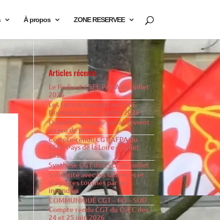
s
À propos
ZONE RESERVEE
Articles récents
Le Podcast CSEE PACA de juillet
2026
Les faits marquants au CSEE
Normandie du 21 juillet 2026
Quand le dialogue social devient
un jeu de poker…
Compte-rendu CGT-AFPA du
CSEE Pays de la Loire – juillet
2026
Synthèse CGT du CSEE de juillet
Solidarité avec les salarié·es et
stagiaires touchés par les
incendies
COMMUNIQUÉ CGT – FO – SUD
Compte rendu CGT du CSEC des
24 et 25 juin 2026