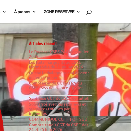
s
À propos
ZONE RESERVEE
Articles récents
Le Podcast CSEE PACA de juillet
2026
Les faits marquants au CSEE
Normandie du 21 juillet 2026
Quand le dialogue social devient
un jeu de poker…
Compte-rendu CGT-AFPA du
CSEE Pays de la Loire – juillet
2026
Synthèse CGT du CSEE de juillet
Solidarité avec les salarié·es et
stagiaires touchés par les
incendies
COMMUNIQUÉ CGT – FO – SUD
Compte rendu CGT du CSEC des
24 et 25 juin 2026