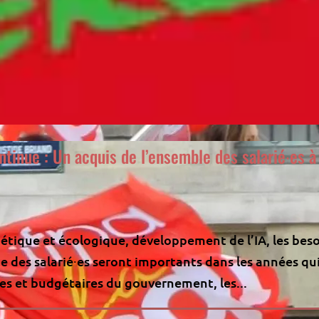
ntinue : Un acquis de l’ensemble des salarié∙es à
gétique et écologique, développement de l’IA, les bes
e des salarié∙es seront importants dans les années qu
ues et budgétaires du gouvernement, les...