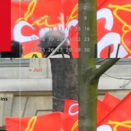
1
2
3
4
5
6
7
8
9
10
11
12
13
14
15
16
17
18
19
20
21
22
23
24
25
26
27
28
29
30
31
« Juil
oins
i