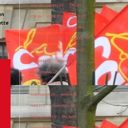
cour des comptes
(2)
CRE
(2)
en
CSE
(9)
CSEC
(31)
CSEE
(157)
ette
declaration
(5)
déclaration
(67)
EPFH
(1)
GEPP
(2)
grève
(4)
hauts-de-france
(9)
Humeur
(1)
inégalités
(2)
justice
(2)
manifestation
(2)
manifestations
(24)
mobilisation
(3)
motion
(3)
NAO
(17)
négociation
(6)
Négociations
(3)
PACA
(2)
participation
(1)
podcast
(18)