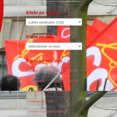
Articles par catégorie
Articles par mois
Articles par mots clefs
accord
(3)
audio
(4)
AURA
(2)
bimestrielle
(1)
BN Retraités
(6)
Bonne année
(2)
CA
(3)
Communiqué
(79)
conseil d'administration
(5)