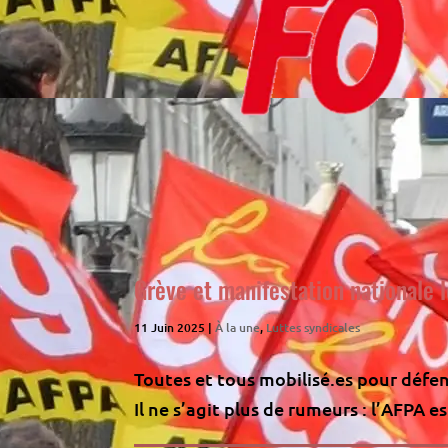
Grève et manifestation nationale l
11 Juin 2025
|
À la une
,
Luttes syndicales
Toutes et tous mobilisé.es pour défen
Il ne s’agit plus de rumeurs : l’AFPA 