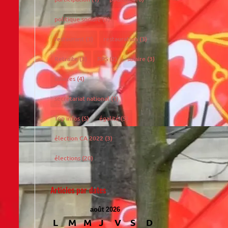
politique sociale
(3)
restaurant
(3)
restauration
(3)
Retraite
(3)
RPS
(2)
salaire
(3)
salaires
(4)
secrétariat national
(1)
Top infos
(5)
égalité
(5)
élection CA 2022
(3)
élections
(20)
Articles par dates
août 2026
L
M
M
J
V
S
D