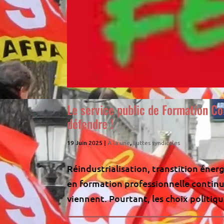
Le service public de Formation Co
défendre !
19 Juin 2025
|
À la une
,
Luttes syndicales
Réindustrialisation, transtition éner
en formation professionnelle continu
viennent. Pourtant, les choix politiq