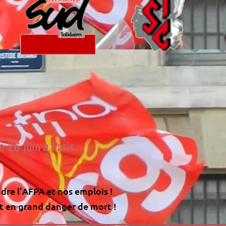
e 26 juin à Paris
dre l’AFPA et nos emplois !
est en grand danger de mort !