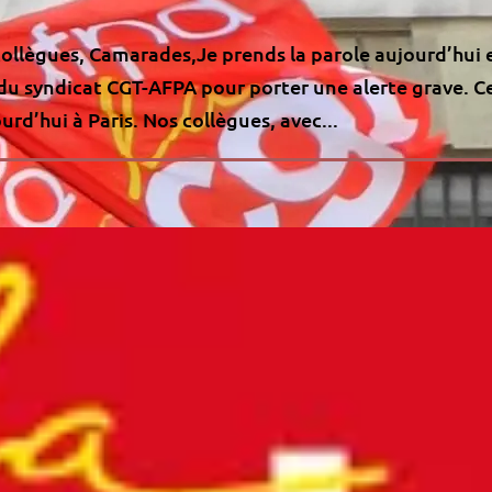
 collègues, Camarades,Je prends la parole aujourd’hui 
du syndicat CGT-AFPA pour porter une alerte grave. C
urd’hui à Paris. Nos collègues, avec...