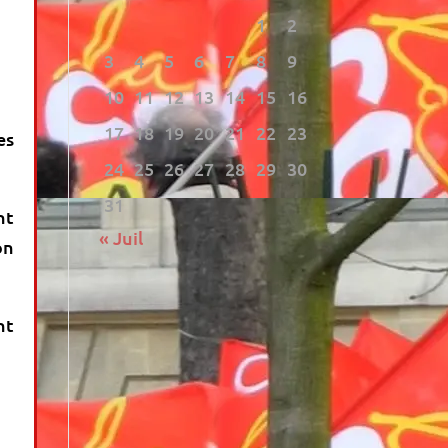
1
2
3
4
5
6
7
8
9
10
11
12
13
14
15
16
17
18
19
20
21
22
23
es
24
25
26
27
28
29
30
31
nt
« Juil
on
nt