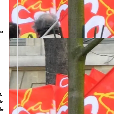
ux
s.
de
de