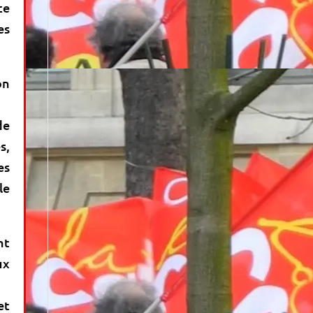
ce
es
on
de
s,
es
le
nt
ux
et