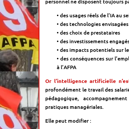
personnel ne disposent toujours pa
• des usages réels de l’IA au s
• des technologies envisagées
• des choix de prestataires
• des investissements engagé
• des impacts potentiels sur le
• des conséquences sur l’empl
à l’AFPA
Or l’intelligence artificielle n’
profondément le travail des salarié
pédagogique, accompagnement 
pratiques managériales.
Elle peut modifier :