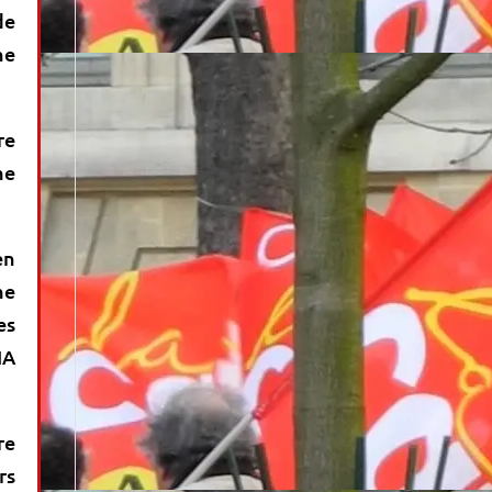
de
ne
re
me
en
me
es
IA
re
rs