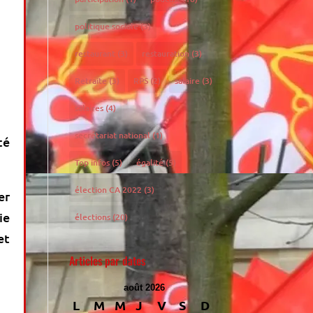
politique sociale
(3)
restaurant
(3)
restauration
(3)
Retraite
(3)
RPS
(2)
salaire
(3)
salaires
(4)
secrétariat national
(1)
té
Top infos
(5)
égalité
(5)
élection CA 2022
(3)
er
ie
élections
(20)
et
Articles par dates
août 2026
L
M
M
J
V
S
D