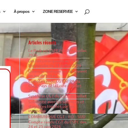
s
À propos
ZONE RESERVEE
Articles récents
Le Podcast CSEE PACA de juillet
2026
Les faits marquants au CSEE
Normandie du 21 juillet 2026
Quand le dialogue social devient
un jeu de poker…
Compte-rendu CGT-AFPA du
CSEE Pays de la Loire – juillet
2026
Synthèse CGT du CSEE de juillet
Solidarité avec les salarié·es et
stagiaires touchés par les
incendies
COMMUNIQUÉ CGT – FO – SUD
Compte rendu CGT du CSEC des
24 et 25 juin 2026