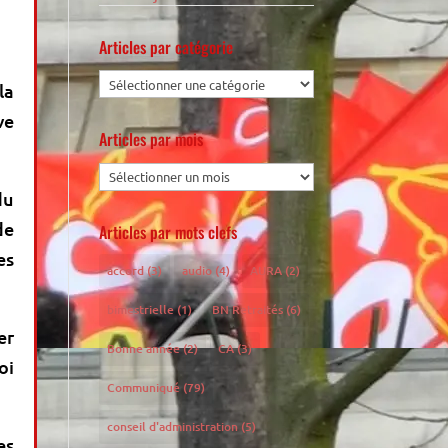
Articles par catégorie
la
ve
Articles par mois
du
de
Articles par mots clefs
es
accord
(3)
audio
(4)
AURA
(2)
bimestrielle
(1)
BN Retraités
(6)
er
Bonne année
(2)
CA
(3)
oi
Communiqué
(79)
conseil d'administration
(5)
es