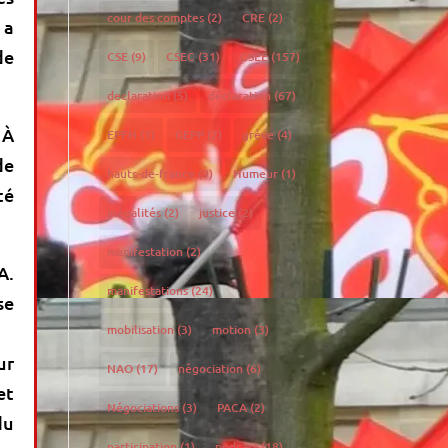
cour des comptes
(2)
CRE
(2)
 a
de
CSE
(9)
CSEC
(31)
CSEE
(157)
declaration
(5)
déclaration
(67)
 À
EPFH
(1)
GEPP
(2)
grève
(4)
de
hauts-de-france
(9)
Humeur
(1)
té
inégalités
(2)
justice
(2)
manifestation
(2)
A.
manifestations
(24)
se
mobilisation
(3)
motion
(3)
ur
NAO
(17)
négociation
(6)
et
Négociations
(3)
PACA
(2)
du
participation
(1)
podcast
(18)