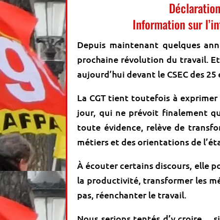
Déclaratio
Information sur l’in
Depuis maintenant quelques année
prochaine révolution du travail. Et
aujourd’hui devant le CSEC des 25 
La CGT tient toutefois à exprimer
jour, qui ne prévoit finalement q
toute évidence, relève de transfo
métiers et des orientations de l’é
À écouter certains discours, elle 
la productivité, transformer les 
pas, réenchanter le travail.
Nous serions tentés d’y croire… s