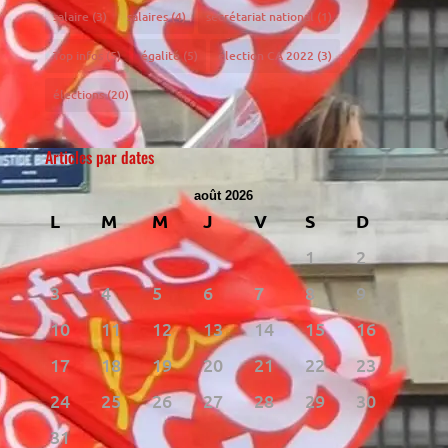
salaire
(3)
salaires
(4)
secrétariat national
(1)
Top infos
(5)
égalité
(5)
élection CA 2022
(3)
élections
(20)
Articles par dates
août 2026
L
M
M
J
V
S
D
1
2
3
4
5
6
7
8
9
10
11
12
13
14
15
16
17
18
19
20
21
22
23
24
25
26
27
28
29
30
31