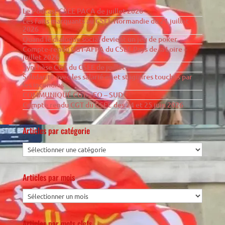
Le Podcast CSEE PACA de juillet 2026
Les faits marquants au CSEE Normandie du 21 juillet
2026
Quand le dialogue social devient un jeu de poker…
Compte-rendu CGT-AFPA du CSEE Pays de la Loire –
juillet 2026
Synthèse CGT du CSEE de juillet
Solidarité avec les salarié·es et stagiaires touchés par
les incendies
COMMUNIQUÉ CGT – FO – SUD
Compte rendu CGT du CSEC des 24 et 25 juin 2026
Articles par catégorie
Articles par mois
Articles par mots clefs