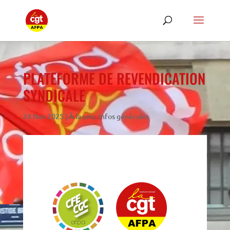
PLATEFORME DE REVENDICATION
SYNDICALE
24 Nov 2025
|
À la une
,
Infos générales