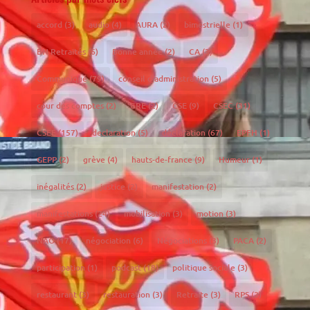
accord
(3)
audio
(4)
AURA
(2)
bimestrielle
(1)
BN Retraités
(6)
Bonne année
(2)
CA
(3)
Communiqué
(79)
conseil d'administration
(5)
cour des comptes
(2)
CRE
(2)
CSE
(9)
CSEC
(31)
CSEE
(157)
declaration
(5)
déclaration
(67)
EPFH
(1)
GEPP
(2)
grève
(4)
hauts-de-france
(9)
Humeur
(1)
inégalités
(2)
justice
(2)
manifestation
(2)
manifestations
(24)
mobilisation
(3)
motion
(3)
NAO
(17)
négociation
(6)
Négociations
(3)
PACA
(2)
participation
(1)
podcast
(18)
politique sociale
(3)
restaurant
(3)
restauration
(3)
Retraite
(3)
RPS
(2)