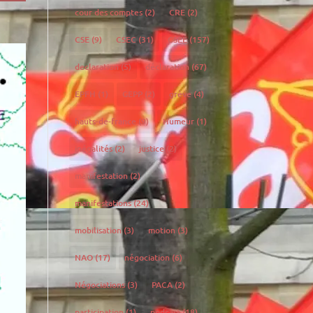
cour des comptes
(2)
CRE
(2)
CSE
(9)
CSEC
(31)
CSEE
(157)
declaration
(5)
déclaration
(67)
EPFH
(1)
GEPP
(2)
grève
(4)
hauts-de-france
(9)
Humeur
(1)
inégalités
(2)
justice
(2)
manifestation
(2)
manifestations
(24)
mobilisation
(3)
motion
(3)
NAO
(17)
négociation
(6)
Négociations
(3)
PACA
(2)
participation
(1)
podcast
(18)