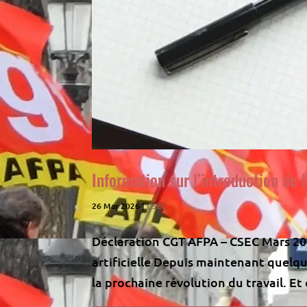
Information sur l’introduction de l’
26 Mar 2026
|
CSEC
Déclaration CGT AFPA – CSEC Mars 202
artificielle Depuis maintenant quelqu
la prochaine révolution du travail. Et