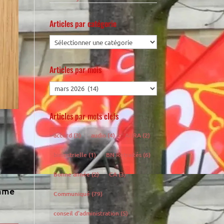
Articles par catégorie
Articles par mois
Articles par mots clefs
accord
(3)
audio
(4)
AURA
(2)
bimestrielle
(1)
BN Retraités
(6)
Bonne année
(2)
CA
(3)
omme
Communiqué
(79)
conseil d'administration
(5)