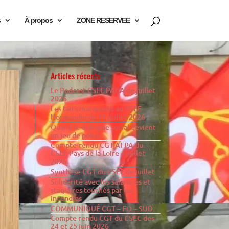
s
À propos
ZONE RESERVEE
Articles récents
Le Podcast CSEE PACA de juillet
2026
Les faits marquants au CSEE
Normandie du 21 juillet 2026
Quand le dialogue social devient
un jeu de poker…
Compte-rendu CGT-AFPA du
CSEE Pays de la Loire – juillet
2026
Synthèse CGT du CSEE de juillet
Solidarité avec les salarié·es et
stagiaires touchés par les
incendies
COMMUNIQUÉ CGT – FO – SUD
Compte rendu CGT du CSEC des
24 et 25 juin 2026