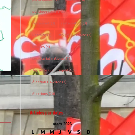
politique sociale
(3)
restaurant
(3)
restauration
(3)
Retraite
(3)
RPS
(2)
salaire
(3)
salaires
(4)
secrétariat national
(1)
Top infos
(5)
égalité
(5)
élection CA 2022
(3)
élections
(20)
Articles par dates
mars 2026
L
M
M
J
V
S
D