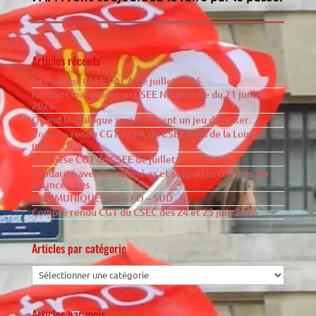
Articles récents
Le Podcast CSEE PACA de juillet 2026
Les faits marquants au CSEE Normandie du 21 juillet
2026
Quand le dialogue social devient un jeu de poker…
Compte-rendu CGT-AFPA du CSEE Pays de la Loire –
juillet 2026
Synthèse CGT du CSEE de juillet
Solidarité avec les salarié·es et stagiaires touchés par
les incendies
COMMUNIQUÉ CGT – FO – SUD
Compte rendu CGT du CSEC des 24 et 25 juin 2026
Articles par catégorie
Articles par mois