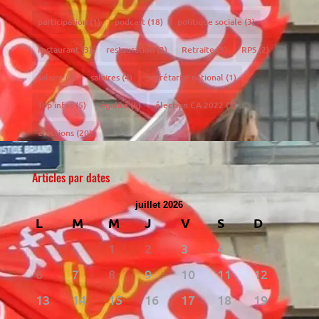
participation
(1)
podcast
(18)
politique sociale
(3)
restaurant
(3)
restauration
(3)
Retraite
(3)
RPS
(2)
salaire
(3)
salaires
(4)
secrétariat national
(1)
Top infos
(5)
égalité
(5)
élection CA 2022
(3)
élections
(20)
Articles par dates
juillet 2026
L
M
M
J
V
S
D
1
2
3
4
5
6
7
8
9
10
11
12
13
14
15
16
17
18
19