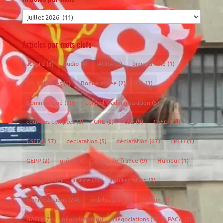
Articles par mots clefs
accord
(3)
audio
(4)
AURA
(2)
bimestrielle
(1)
BN Retraités
(6)
Bonne année
(2)
CA
(3)
Communiqué
(79)
conseil d'administration
(5)
cour des comptes
(2)
CRE
(2)
CSE
(9)
CSEC
(31)
CSEE
(157)
declaration
(5)
déclaration
(67)
EPFH
(1)
GEPP
(2)
grève
(4)
hauts-de-france
(9)
Humeur
(1)
inégalités
(2)
justice
(2)
manifestation
(2)
manifestations
(24)
mobilisation
(3)
motion
(3)
NAO
(17)
négociation
(6)
Négociations
(3)
PACA
(2)