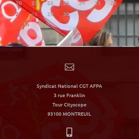
20
21
22
23
24
25
26
27
28
29
30
31
« Juin

Syndicat National CGT AFPA
3 rue Franklin
Tour Cityscope
93100 MONTREUIL
