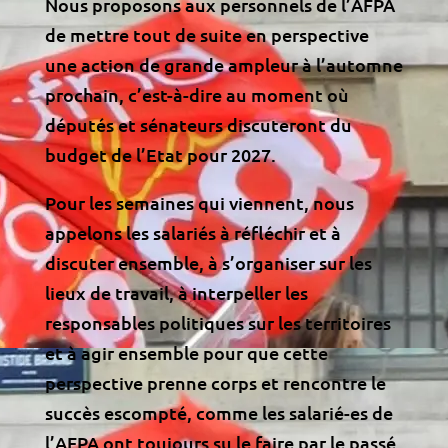
Nous proposons aux personnels de l’AFPA
de mettre tout de suite en perspective
une action de grande ampleur à l’automne
prochain, c’est-à-dire au moment où
députés et sénateurs discuteront du
budget de l’Etat pour 2027.
Pour les semaines qui viennent, nous
appelons les salariés à réfléchir et à
discuter ensemble, à s’organiser sur les
lieux de travail, à interpeller les
responsables politiques sur les territoires
et à agir ensemble pour que cette
perspective prenne corps et rencontre le
succès escompté, comme les salarié-es de
l’AFPA ont toujours su le faire par le passé.