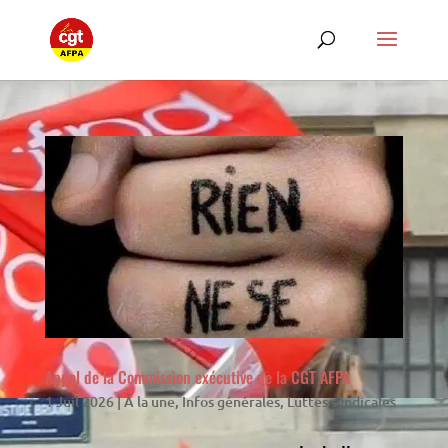
Appel de la Commission exécutive de la CGT AFPA
1 Juil 2026
|
À la une
,
Infos générales
,
Luttes syndicales