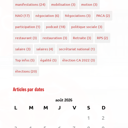
manifestations
(24)
mobilisation
(3)
motion
(3)
NAO
(17)
négociation
(6)
Négociations
(3)
PACA
(2)
participation
(1)
podcast
(18)
politique sociale
(3)
restaurant
(3)
restauration
(3)
Retraite
(3)
RPS
(2)
salaire
(3)
salaires
(4)
secrétariat national
(1)
Top infos
(5)
égalité
(5)
élection CA 2022
(3)
élections
(20)
Articles par dates
août 2026
L
M
M
J
V
S
D
1
2
3
4
5
6
7
8
9