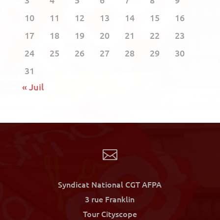
10
11
12
13
14
15
16
17
18
19
20
21
22
23
24
25
26
27
28
29
30
31
« Juil

Syndicat National CGT AFPA
3 rue Franklin
Tour Cityscope