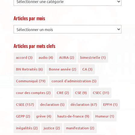
Articles par mois
Articles par mots clefs
accord
(3)
audio
(4)
AURA
(2)
bimestrielle
(1)
BN Retraités
(6)
Bonne année
(2)
CA
(3)
Communiqué
(79)
conseil d'administration
(5)
cour des comptes
(2)
CRE
(2)
CSE
(9)
CSEC
(31)
CSEE
(157)
declaration
(5)
déclaration
(67)
EPFH
(1)
GEPP
(2)
grève
(4)
hauts-de-france
(9)
Humeur
(1)
inégalités
(2)
justice
(2)
manifestation
(2)